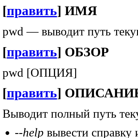
[
править
]
ИМЯ
pwd — выводит путь теку
[
править
]
ОБЗОР
pwd [ОПЦИЯ]
[
править
]
ОПИСАНИ
Выводит полный путь теку
--help
вывести справку 