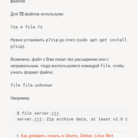
файлов
Для
7Z
-файлов используем:
7za e file.7z
Нужно установить
до этого (
p7zip
sudo apt-get install
).
p7zip
Возможно, файл к Вам попал без расширение или с
неправильным, тогда воспользуемся командой
, чтобы
file
узнать формат файла:
file file.unknown
Например:
$ file server.jjj

server.jjj: Zip archive data, at least v2.0 to ex
Как добавить локаль в Ubuntu, Debian, Linux Mint