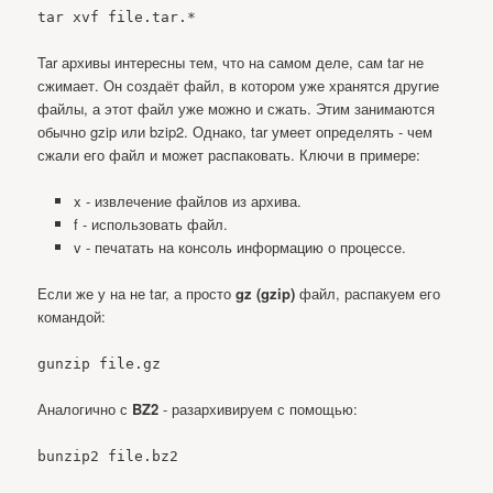
tar xvf file.tar.*
Tar архивы интересны тем, что на самом деле, сам tar не
сжимает. Он создаёт файл, в котором уже хранятся другие
файлы, а этот файл уже можно и сжать. Этим занимаются
обычно gzip или bzip2. Однако, tar умеет определять - чем
сжали его файл и может распаковать. Ключи в примере:
x - извлечение файлов из архива.
f - использовать файл.
v - печатать на консоль информацию о процессе.
Если же у на не tar, а просто
gz (gzip)
файл, распакуем его
командой:
gunzip file.gz
Аналогично с
BZ2
- разархивируем с помощью:
bunzip2 file.bz2