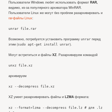
Пользователи Windows любят использовать формат
RAR,
видимо, из-за популярного архиватора WinRAR.
Пользователи Linux же могут без проблем разархивировать и
rar-файлы Linux
:
unrar file.rar
Возможно, потребуется установить программу
перед
unrar
этим (
).
sudo apt-get install unrar
Могут встретиться и файлы
XZ
. Разархивируем командой
unxz file.xz
архивируем
xz --decompress file.xz
XZ умеет разархивировать файлы и
LZMA
формата:
xz --format=lzma --decompress file.lz # для .lz