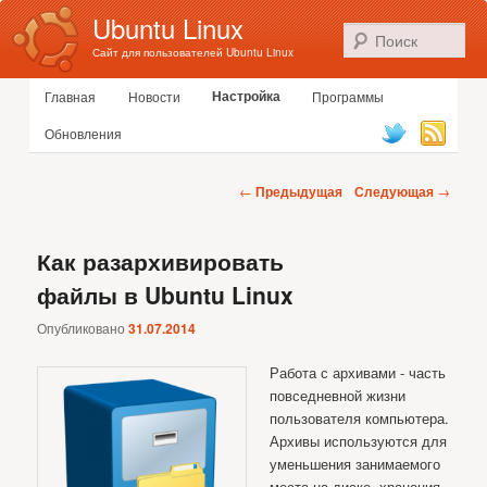
Ubuntu Linux
По
Сайт для пользователей Ubuntu Linux
Главное меню
Настройка
Главная
Новости
Программы
Перейти к основному содержимому
Перейти к дополнительному содержимому
Обновления
Навигация по записям
←
Предыдущая
Следующая
→
Как разархивировать
файлы в Ubuntu Linux
Опубликовано
31.07.2014
Работа с архивами - часть
повседневной жизни
пользователя компьютера.
Архивы используются для
уменьшения занимаемого
места на диске, хранения