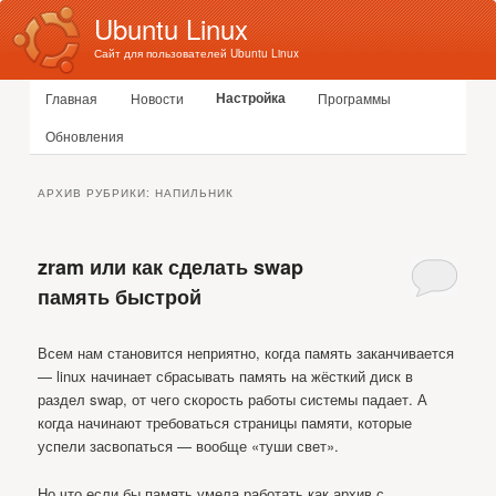
Ubuntu Linux
Сайт для пользователей Ubuntu Linux
Главное меню
Настройка
Главная
Новости
Программы
Перейти к основному содержимому
Перейти к дополнительному содержимому
Обновления
АРХИВ РУБРИКИ:
НАПИЛЬНИК
zram или как сделать swap
память быстрой
Всем нам становится неприятно, когда память заканчивается
— linux начинает сбрасывать память на жёсткий диск в
раздел swap, от чего скорость работы системы падает. А
когда начинают требоваться страницы памяти, которые
успели засвопаться — вообще «туши свет».
Но что если бы память умела работать как архив с