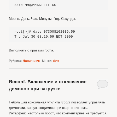
date ММДДЧЧммГГГГ.СС
Месяц, День, Час, Минуты, Год, Секунды.
root[~]# date 073008102009.59

Thu Jul 30 08:10:59 EDT 2009
Выполнять с правами root’а.
Рубрика:
Напильник
|
Метки:
date
Rcconf. Включение и отключение
демонов при загрузке
Небольшая консольная утилита
rcconf
позволяет управлять
демонами, загружающимися при старте системы.
Интерфейс настолько прост, что комментариев не требуется.