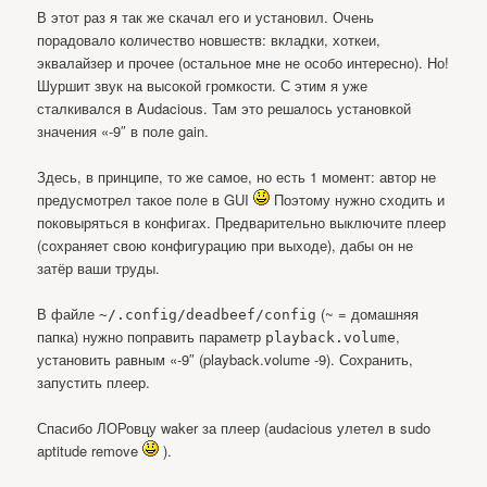
В этот раз я так же скачал его и установил. Очень
порадовало количество новшеств: вкладки, хоткеи,
эквалайзер и прочее (остальное мне не особо интересно). Но!
Шуршит звук на высокой громкости. С этим я уже
сталкивался в Audacious. Там это решалось установкой
значения «-9″ в поле gain.
Здесь, в принципе, то же самое, но есть 1 момент: автор не
предусмотрел такое поле в GUI
Поэтому нужно сходить и
поковыряться в конфигах. Предварительно выключите плеер
(сохраняет свою конфигурацию при выходе), дабы он не
затёр ваши труды.
В файле
(~ = домашняя
~/.config/deadbeef/config
папка) нужно поправить параметр
,
playback.volume
установить равным «-9″ (playback.volume -9). Сохранить,
запустить плеер.
Спасибо ЛОРовцу waker за плеер (audacious улетел в sudo
aptitude remove
).