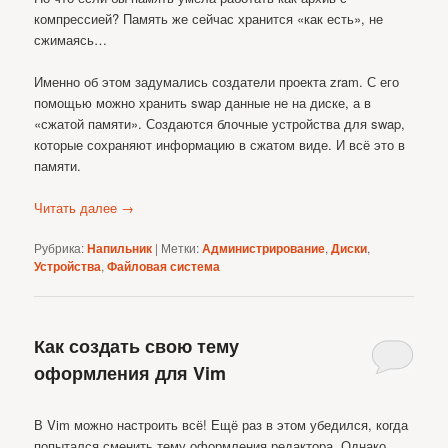
компрессией? Память же сейчас хранится «как есть», не
сжимаясь…
Именно об этом задумались создатели проекта zram. С его
помощью можно хранить swap данные не на диске, а в
«сжатой памяти». Создаются блочные устройства для swap,
которые сохраняют информацию в сжатом виде. И всё это в
памяти.
Читать далее
→
Рубрика:
Напильник
|
Метки:
Администрирование
,
Диски
,
Устройства
,
Файловая система
Как создать свою тему
оформления для Vim
В Vim можно настроить всё! Ещё раз в этом убедился, когда
попытался сменить тему оформления редактора. Однако,