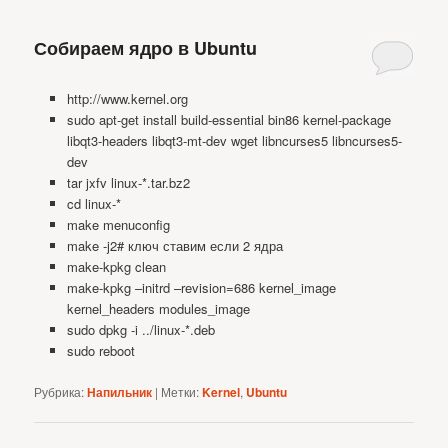
Собираем ядро в Ubuntu
http://www.kernel.org
sudo apt-get install build-essential bin86 kernel-package
libqt3-headers libqt3-mt-dev wget libncurses5 libncurses5-
dev
tar jxfv linux-*.tar.bz2
cd linux-*
make menuconfig
make -j2# ключ ставим если 2 ядра
make-kpkg clean
make-kpkg –initrd –revision=686 kernel_image
kernel_headers modules_image
sudo dpkg -i ../linux-*.deb
sudo reboot
Рубрика:
Напильник
|
Метки:
Kernel
,
Ubuntu