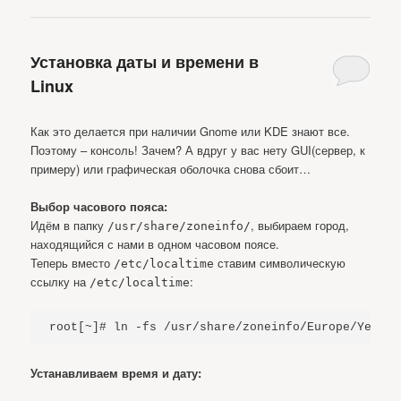
Установка даты и времени в
Linux
Как это делается при наличии Gnome или KDE знают все.
Поэтому – консоль! Зачем? А вдруг у вас нету GUI(сервер, к
примеру) или графическая оболочка снова сбоит…
Выбор часового пояса:
Идём в папку
, выбираем город,
/usr/share/zoneinfo/
находящийся с нами в одном часовом поясе.
Теперь вместо
ставим символическую
/etc/localtime
ссылку на
:
/etc/localtime
root[~]# ln -fs /usr/share/zoneinfo/Europe/Yekate
Устанавливаем время и дату: