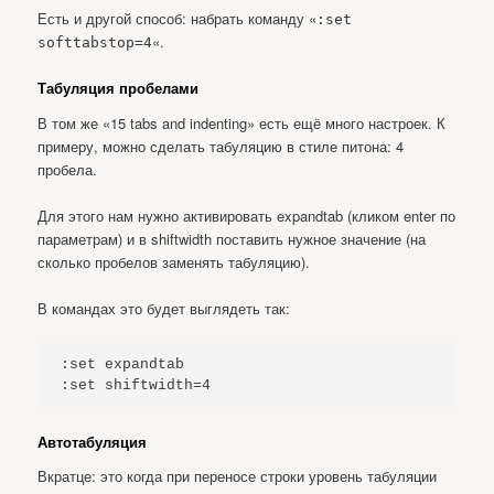
Есть и другой способ: набрать команду «
:set
«.
softtabstop=4
Табуляция пробелами
В том же «15 tabs and indenting» есть ещё много настроек. К
примеру, можно сделать табуляцию в стиле питона: 4
пробела.
Для этого нам нужно активировать expandtab (кликом enter по
параметрам) и в shiftwidth поставить нужное значение (на
сколько пробелов заменять табуляцию).
В командах это будет выглядеть так:
:set expandtab

:set shiftwidth=4
Автотабуляция
Вкратце: это когда при переносе строки уровень табуляции