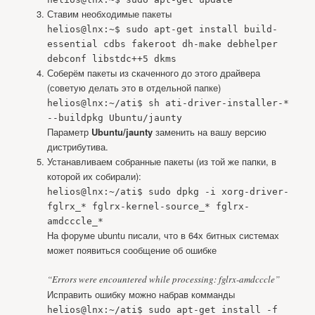
Ставим необходимые пакеты
helios@lnx:~$ sudo apt-get install build-
essential cdbs fakeroot dh-make debhelper
debconf libstdc++5 dkms
Соберём пакеты из скаченного до этого драйвера
(советую делать это в отдельной папке)
helios@lnx:~/ati$ sh ati-driver-installer-*
--buildpkg Ubuntu/jaunty
Параметр
Ubuntu/jaunty
заменить на вашу версию
дистрибутива.
Устанавливаем собранные пакеты (из той же папки, в
которой их собирали):
helios@lnx:~/ati$ sudo dpkg -i xorg-driver-
fglrx_* fglrx-kernel-source_* fglrx-
amdcccle_*
На форуме ubuntu писали, что в 64х битных системах
может появиться сообщение об ошибке
“Errors were encountered while processing: fglrx-amdcccle”
Исправить ошибку можно набрав комманды
helios@lnx:~/ati$ sudo apt-get install -f