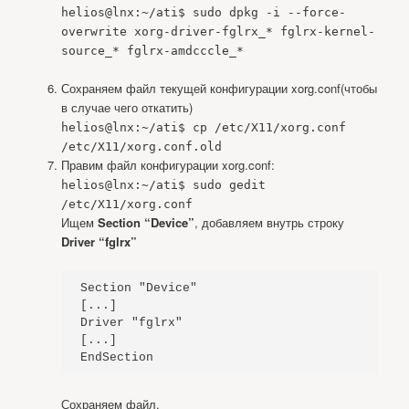
helios@lnx:~/ati$ sudo dpkg -i --force-
overwrite xorg-driver-fglrx_* fglrx-kernel-
source_* fglrx-amdcccle_*
Сохраняем файл текущей конфигурации xorg.conf(чтобы
в случае чего откатить)
helios@lnx:~/ati$ cp /etc/X11/xorg.conf
/etc/X11/xorg.conf.old
Правим файл конфигурации xorg.conf:
helios@lnx:~/ati$ sudo gedit
/etc/X11/xorg.conf
Ищем
Section “Device”
, добавляем внутрь строку
Driver “fglrx”
Section "Device"

[...]

Driver "fglrx"

[...]

EndSection
Сохраняем файл.