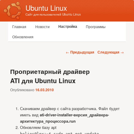
Ubuntu Linux
Сайт для пользователей Ubuntu Linux
Главное меню
Настройка
Главная
Новости
Программы
Перейти к основному содержимому
Перейти к дополнительному содержимому
Обновления
Навигация по записям
←
Предыдущая
Следующая
→
Проприетарный драйвер
ATI для Ubuntu Linux
Опубликовано
16.03.2010
Скачиваем драйвер с сайта разработчика. Файл будет
иметь вид
ati-driver-installer-версия_драйвера-
архитектура_процессора.run
Обновляем базу apt
helios@lnx:~$ sudo apt-get update