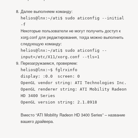
Далее выполняем команду:
helios@lnx:~/ati$ sudo aticonfig --initial
-f
Некоторые пользователи не могут получить доступ к
xorg.conf для редактирования, тогда можно выполнить
следующую команду:
helios@lnx:~/ati$ sudo aticonfig --
input=/etc/X11/xorg.conf --tls=1
Перезагружаемся, проверяем:
helios@lnx:~$ fglrxinfo
display: :0.0 screen: 0
OpenGL vendor string: ATI Technologies Inc.
OpenGL renderer string: ATI Mobility Radeon
HD 3400 Series
OpenGL version string: 2.1.8918
Вместо “ATI Mobility Radeon HD 3400 Series” – название
вашего драйвера.