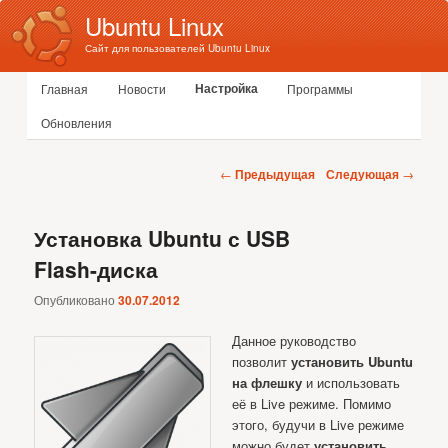
Ubuntu Linux
Сайт для пользователей Ubuntu Linux
Главное меню
Настройка
Главная
Новости
Программы
Перейти к основному содержимому
Перейти к дополнительному содержимому
Обновления
Навигация по записям
←
Предыдущая
Следующая
→
Установка Ubuntu с USB
Flash-диска
Опубликовано
30.07.2012
Данное руководство
позволит
установить Ubuntu
на флешку
и использовать
её в Live режиме. Помимо
этого, будучи в Live режиме
можно будет
установить