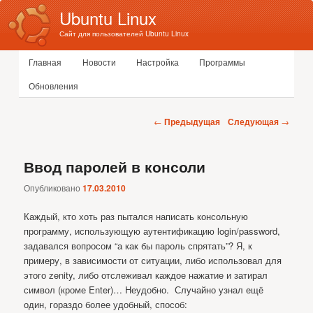
Ubuntu Linux
Сайт для пользователей Ubuntu Linux
Главное меню
Главная
Новости
Настройка
Программы
Перейти к основному содержимому
Перейти к дополнительному содержимому
Обновления
Навигация по записям
←
Предыдущая
Следующая
→
Ввод паролей в консоли
Опубликовано
17.03.2010
Каждый, кто хоть раз пытался написать консольную
программу, использующую аутентификацию login/password,
задавался вопросом “а как бы пароль спрятать”? Я, к
примеру, в зависимости от ситуации, либо использовал для
этого zenity, либо отслеживал каждое нажатие и затирал
символ (кроме Enter)… Неудобно. Случайно узнал ещё
один, гораздо более удобный, способ: