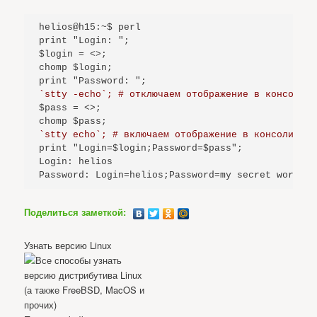
helios@h15:~$ perl

print "Login: ";

$login = <>;

chomp $login;

`stty -echo`; # отключаем отображение в консоли н
$pass = <>;

`stty echo`; # включаем отображение в консоли наб
print "Login=$login;Password=$pass";

Login: helios

Password: Login=helios;Password=my secret wordhel
Поделиться заметкой:
Узнать версию Linux