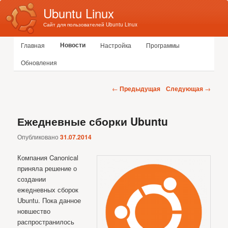
Ubuntu Linux
Сайт для пользователей Ubuntu Linux
Главное меню
Новости
Главная
Настройка
Программы
Перейти к основному содержимому
Перейти к дополнительному содержимому
Обновления
Навигация по записям
←
Предыдущая
Следующая
→
Ежедневные сборки Ubuntu
Опубликовано
31.07.2014
Компания Canonical
приняла решение о
создании
ежедневных сборок
Ubuntu. Пока данное
новшество
распространилось