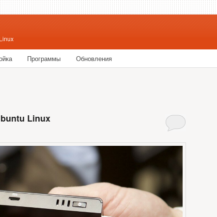
Linux
ойка
Программы
Обновления
ржимому
у содержимому
Ubuntu Linux