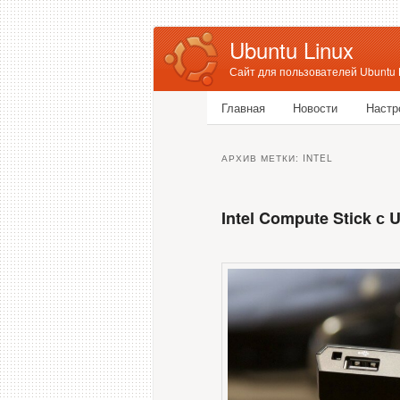
Ubuntu Linux
Сайт для пользователей Ubuntu 
Главное меню
Главная
Новости
Настр
Перейти к основному соде
Перейти к дополнительном
АРХИВ МЕТКИ:
INTEL
Intel Compute Stick с 