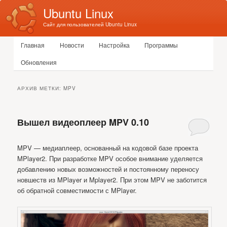
Ubuntu Linux
Сайт для пользователей Ubuntu Linux
Главное меню
Главная
Новости
Настройка
Программы
Перейти к основному содержимому
Перейти к дополнительному содержимому
Обновления
АРХИВ МЕТКИ:
MPV
Вышел видеоплеер MPV 0.10
MPV — медиаплеер, основанный на кодовой базе проекта
MPlayer2. При разработке MPV особое внимание уделяется
добавлению новых возможностей и постоянному переносу
новшеств из MPlayer и Mplayer2. При этом MPV не заботится
об обратной совместимости с MPlayer.