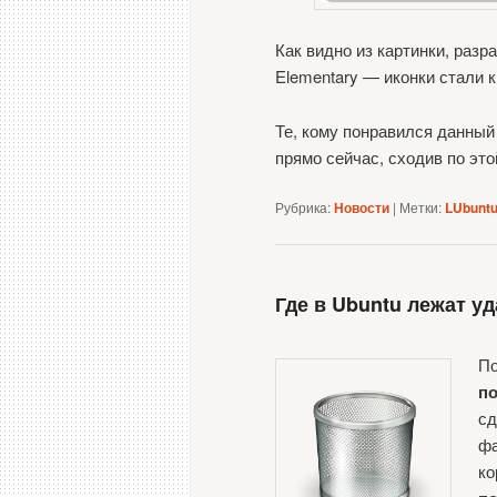
Как видно из картинки, разр
Elementary — иконки стали 
Те, кому понравился данный 
прямо сейчас, сходив по это
Рубрика:
Новости
|
Метки:
LUbunt
Где в Ubuntu лежат у
По
по
сд
фа
ко