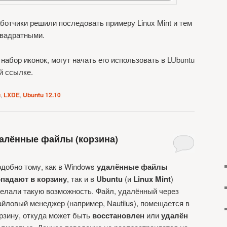
аботчики решили последовать примеру Linux Mint и тем
квадратными.
набор иконок, могут начать его использовать в LUbuntu
й ссылке.
u
,
LXDE
,
Ubuntu 12.10
далённые файлы (корзина)
добно тому, как в Windows
удалённые файлы
падают в корзину
, так и в
Ubuntu
(и
Linux Mint
)
елали такую возможность. Файл, удалённый через
йловый менеджер (например, Nautilus), помещается в
рзину, откуда может быть
восстановлен
или
удалён