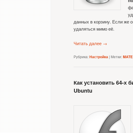
п
фа
уд
данных в корзину. Если же 
удаляться мимо её.
Читать далее
→
Рубрика:
Настройка
|
Метки:
MATE
Как установить 64-х б
Ubuntu