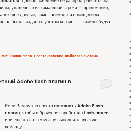
олностью
. Данное поведение не распространяется на
йлы, удалённые из командной строки — приложение,
аляющее данные, само занимается помещением
оно не было создано с учётом корзины — файлы будут
,
Mint
,
Ubuntu 12.10
,
Восстановление
,
Файловая система
итный Adobe flash плагин в
Если Вам нужно просто
поставить Adobe Flash
плагин
, чтобы в браузере заработало
flash-видео
или ещё что-то, то можно выполнить простую
команду