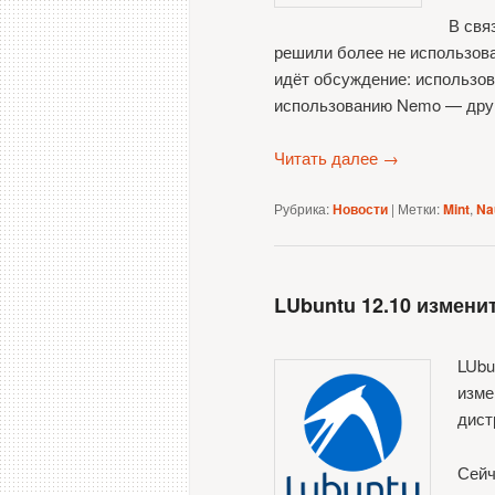
В свя
решили более не использова
идёт обсуждение: использова
использованию Nemo — друго
Читать далее
→
Рубрика:
Новости
|
Метки:
Mint
,
Na
LUbuntu 12.10 измени
LUbu
изме
дист
Сейч