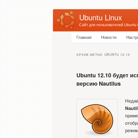
Ubuntu Linux
Сайт для пользователей Ubuntu 
Главное меню
Главная
Новости
Настр
Перейти к основному соде
Перейти к дополнительном
АРХИВ МЕТКИ:
UBUNTU 12.10
Ubuntu 12.10 будет и
версию Nautilus
Недав
Nauti
приме
отобр
режим