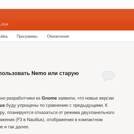
Linux
ойка
Программы
Обновления
ржимому
у содержимому
спользовать Nemo или старую
но разработчики из
Gnome
заявили, что новые версии
lus
буду упрощены по сравнению с предыдущими. К
ру, планируется отказаться от режима двухпанельного
ажения (F3 в Nautilus), отображения в компактном
е и так далее.