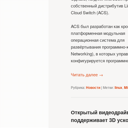
собственный дистрибутив Li
Cloud Switch (ACS).
ACS был разработан как кро
платформенная модульная
операционная система для
развёртывания программно-к
Networking), в которых упр
конфигурируется программн
Читать далее
→
Рубрика:
Новости
|
Метки:
linux
,
Mi
Открытый видеодрайв
поддерживает 3D уско