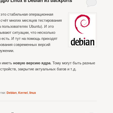
дро Linux в Debian из backports
это стабильная операционная
а счёт многих месяцев тестирования
а пользователях Ubuntu). И это
бывают ситуации, что несколько
 есть. И тут на помощь приходят
ования современных версий
ружении.
о иметь
новую версию ядра
. Тому могут быть разные
тройств, закрытие актуальных багов и т.д.
тки:
Debian
,
Kernel
,
linux