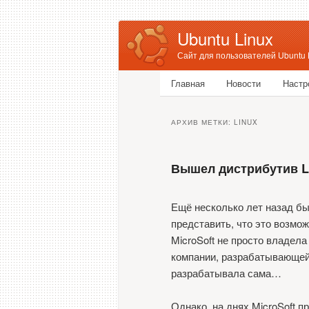
Ubuntu Linux
Сайт для пользователей Ubuntu 
Главное меню
Главная
Новости
Настр
Перейти к основному соде
Перейти к дополнительном
АРХИВ МЕТКИ:
LINUX
Вышел дистрибутив Li
Ещё несколько лет назад б
представить, что это возмо
MicroSoft не просто владела
компании, разрабатывающей 
разрабатывала сама…
Однако, на днях MicroSoft п