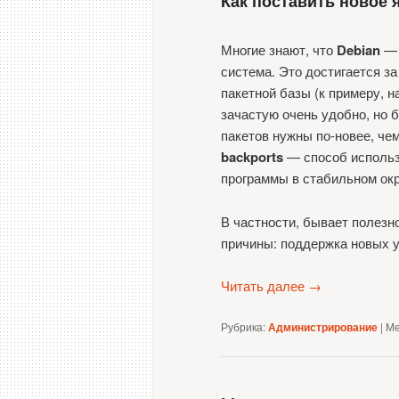
Как поставить новое я
Многие знают, что
Debian
— 
система. Это достигается з
пакетной базы (к примеру, н
зачастую очень удобно, но 
пакетов нужны по-новее, чем
backports
— способ использ
программы в стабильном ок
В частности, бывает полезн
причины: поддержка новых ус
Читать далее
→
Рубрика:
Администрирование
|
Ме