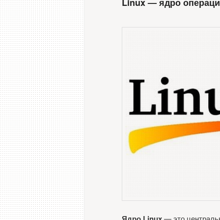
Linux — ядро операц
Ядро Linux
— это центральн