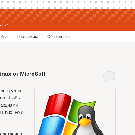
Linux
ойка
Программы
Обновления
ржимому
у содержимому
nux от MicroSoft
ыло трудно
жно. Чтобы
 акциями
Linux, но и
редставила