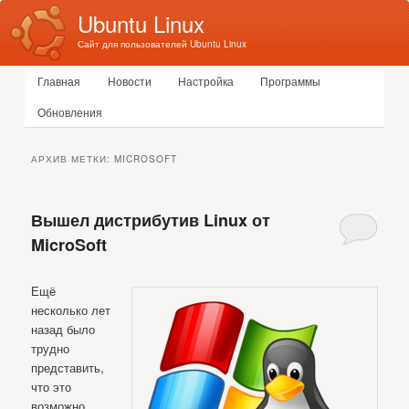
Ubuntu Linux
Сайт для пользователей Ubuntu Linux
Главное меню
Главная
Новости
Настройка
Программы
Перейти к основному содержимому
Перейти к дополнительному содержимому
Обновления
АРХИВ МЕТКИ:
MICROSOFT
Вышел дистрибутив Linux от
MicroSoft
Ещё
несколько лет
назад было
трудно
представить,
что это
возможно.